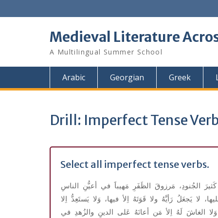
Skip
to
content
Medieval Literature Acro
A Multilingual Summer School
Arabic
Georgian
Greek
Drill: Imperfect Tense Ver
Select all imperfect tense verbs.
كَثيرَ
الجُنودِ،
مَرزوقَ
الظَفَرِ
مَهيباََ
في
أعيُّنِ
الناسِ
يها،
لا
يَجعَلُ
رَأيَّهُ
ولا
قَوَتَهُ
اِلأ
فيها،
وَلا
يَستَعِدُّ
اِلا
وَلا
الغاشَ
لَهُ
اِلأ
مَن
أعانَهُ
عَلى
الدينِ
والزُهدِ
في