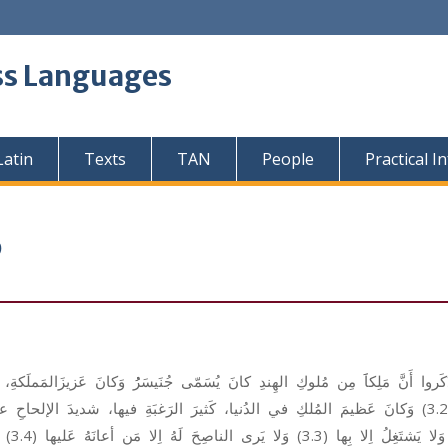
ss Languages
Latin
Texts
TAN
People
Practical I
b
كَروا
أَنَّ
مَلِكاََ
مِن
مُلوكِ
الهِندِ
كانَ
يُسَمّى
جُنَيسَرُُ
وَكانَ
عَزيزَالمَملَكةِ،
وَكانَ
عَظيمَ
المُلكِ
في
الدُنيا،
كَثيرَ
الرَغبَةِ
فيها،
شديدَ
الإلحاحِ
عل
وَلا
يَشتَغِلُ
اِلا
بِها
(3.3)
وَلا
يَرى
الناصِحَ
لَهُ
اِلا
مَن
أعانَهُ
عَليها
(3.4)