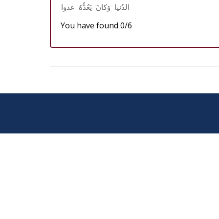
الدُنيا
وَكانَ
يَعُدُّهُ
عدوا
You have found 0/6